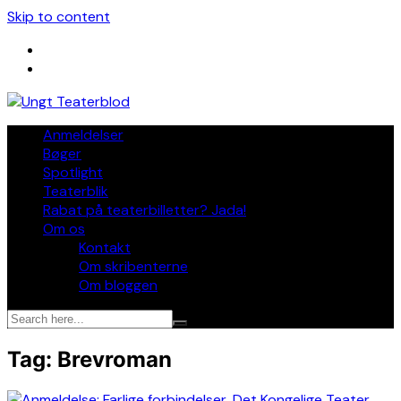
Skip to content
Anmeldelser
Bøger
Spotlight
Teaterblik
Rabat på teaterbilletter? Jada!
Om os
Kontakt
Om skribenterne
Om bloggen
Tag:
Brevroman