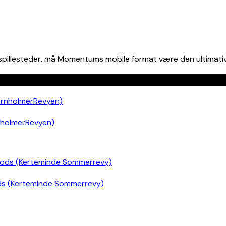
spillesteder, må Momentums mobile format være den ultimative
nholmerRevyen)
ds (Kerteminde Sommerrevy)