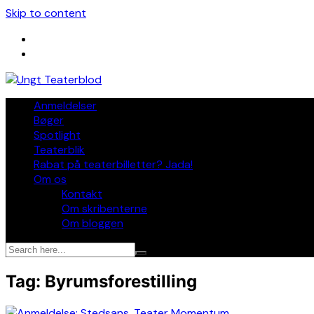
Skip to content
Anmeldelser
Bøger
Spotlight
Teaterblik
Rabat på teaterbilletter? Jada!
Om os
Kontakt
Om skribenterne
Om bloggen
Tag:
Byrumsforestilling