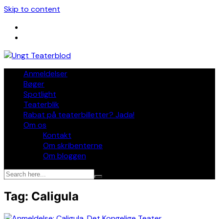
Skip to content
Anmeldelser
Bøger
Spotlight
Teaterblik
Rabat på teaterbilletter? Jada!
Om os
Kontakt
Om skribenterne
Om bloggen
Tag:
Caligula