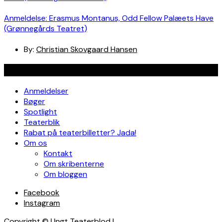
Anmeldelse: Erasmus Montanus, Odd Fellow Palæets Have
(Grønnegårds Teatret)
By:
Christian Skovgaard Hansen
Navigation
Anmeldelser
Bøger
Spotlight
Teaterblik
Rabat på teaterbilletter? Jada!
Om os
Kontakt
Om skribenterne
Om bloggen
Facebook
Instagram
Copyright © Ungt Teaterblod |