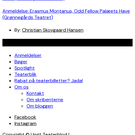
Anmeldelse: Erasmus Montanus, Odd Fellow Palæets Have
(Grønnegårds Teatret)
By:
Christian Skovgaard Hansen
Navigation
Anmeldelser
Bøger
Spotlight
Teaterblik
Rabat på teaterbilletter? Jada!
Om os
Kontakt
Om skribenterne
Om bloggen
Facebook
Instagram
Copyright © Ungt Teaterblod |