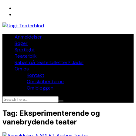
Skip
to
content
Anmeldelser
Bøger
Spotlight
Teaterblik
Rabat på teaterbilletter? Jada!
Om os
Kontakt
Om skribenterne
Om bloggen
Tag:
Eksperimenterende og
vanebrydende teater