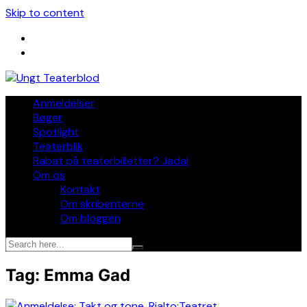
Skip to content
Anmeldelser
Bøger
Spotlight
Teaterblik
Rabat på teaterbilletter? Jada!
Om os
Kontakt
Om skribenterne
Om bloggen
Tag:
Emma Gad