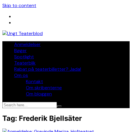
Skip to content
Anmeldelser
Bøger
Spotlight
Teaterblik
Rabat på teaterbilletter? Jada!
Om os
Kontakt
Om skribenterne
Om bloggen
Tag:
Frederik Bjellsäter