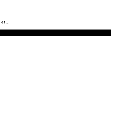
 et ….