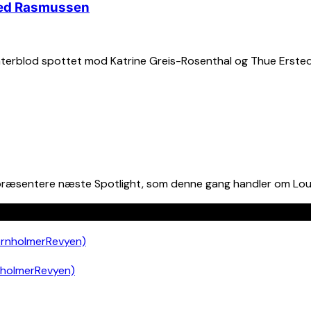
sted Rasmussen
erblod spottet mod Katrine Greis-Rosenthal og Thue Ersted 
 præsentere næste Spotlight, som denne gang handler om Louis
nholmerRevyen)