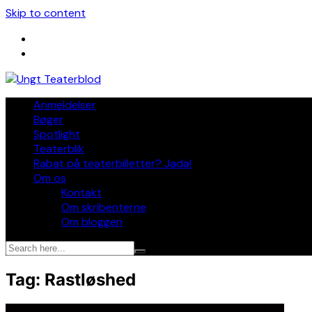
Skip to content
Anmeldelser
Bøger
Spotlight
Teaterblik
Rabat på teaterbilletter? Jada!
Om os
Kontakt
Om skribenterne
Om bloggen
Tag:
Rastløshed