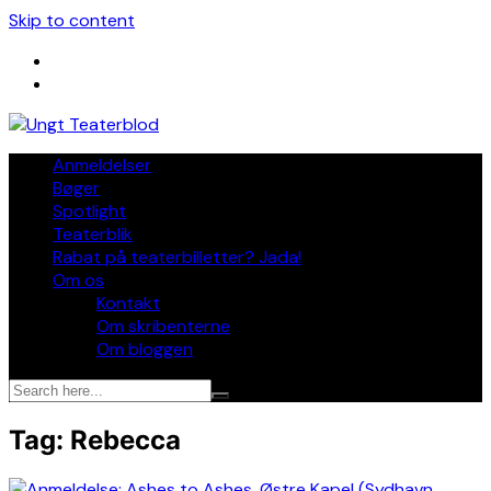
Skip to content
Anmeldelser
Bøger
Spotlight
Teaterblik
Rabat på teaterbilletter? Jada!
Om os
Kontakt
Om skribenterne
Om bloggen
Tag:
Rebecca