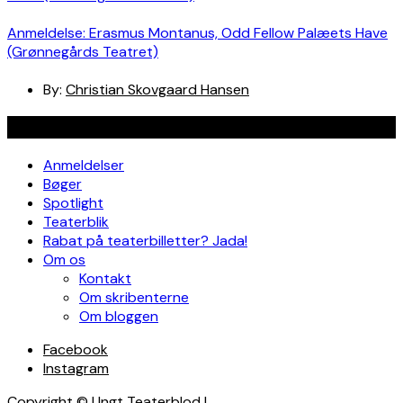
Anmeldelse: Erasmus Montanus, Odd Fellow Palæets Have
(Grønnegårds Teatret)
By:
Christian Skovgaard Hansen
Navigation
Anmeldelser
Bøger
Spotlight
Teaterblik
Rabat på teaterbilletter? Jada!
Om os
Kontakt
Om skribenterne
Om bloggen
Facebook
Instagram
Copyright © Ungt Teaterblod |