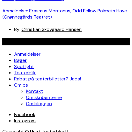
Anmeldelse: Erasmus Montanus, Odd Fellow Palæets Have
(Grønnegårds Teatret)
By:
Christian Skovgaard Hansen
Navigation
Anmeldelser
Bøger
Spotlight
Teaterblik
Rabat på teaterbilletter? Jada!
Om os
Kontakt
Om skribenterne
Om bloggen
Facebook
Instagram
Copyright © Ungt Teaterblod |