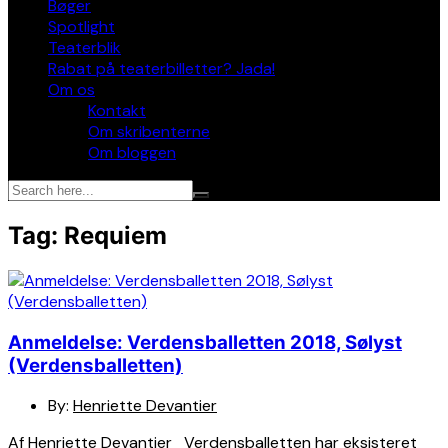
Bøger
Spotlight
Teaterblik
Rabat på teaterbilletter? Jada!
Om os
Kontakt
Om skribenterne
Om bloggen
Tag:
Requiem
Anmeldelse: Verdensballetten 2018, Sølyst
(Verdensballetten)
By:
Henriette Devantier
Af Henriette Devantier Verdensballetten har eksisteret