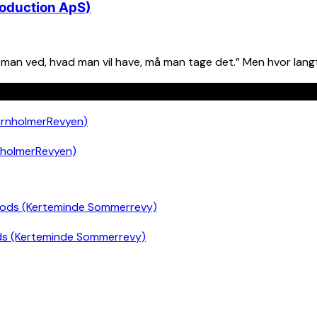
roduction ApS)
an ved, hvad man vil have, må man tage det.” Men hvor langt 
nholmerRevyen)
ds (Kerteminde Sommerrevy)