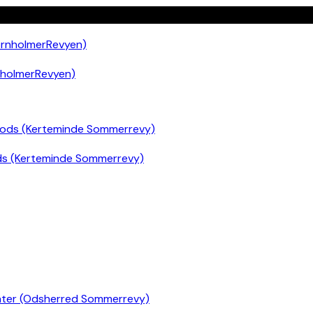
nholmerRevyen)
ds (Kerteminde Sommerrevy)