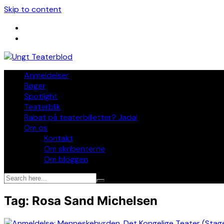
Skip to content
Anmeldelser
Bøger
Spotlight
Teaterblik
Rabat på teaterbilletter? Jada!
Om os
Kontakt
Om skribenterne
Om bloggen
Tag:
Rosa Sand Michelsen