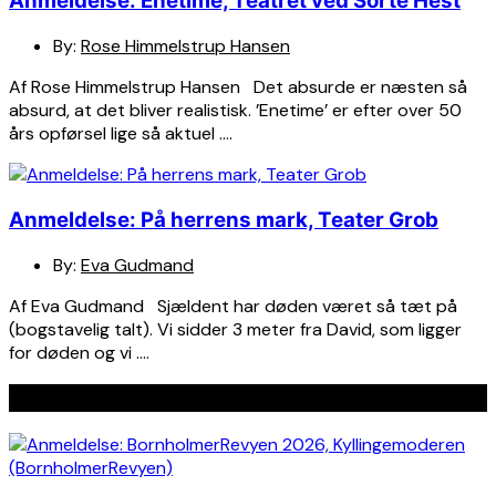
Anmeldelse: Enetime, Teatret ved Sorte Hest
By:
Rose Himmelstrup Hansen
Af Rose Himmelstrup Hansen Det absurde er næsten så
absurd, at det bliver realistisk. ’Enetime’ er efter over 50
års opførsel lige så aktuel ….
Anmeldelse: På herrens mark, Teater Grob
By:
Eva Gudmand
Af Eva Gudmand Sjældent har døden været så tæt på
(bogstavelig talt). Vi sidder 3 meter fra David, som ligger
for døden og vi ….
Seneste indlæg