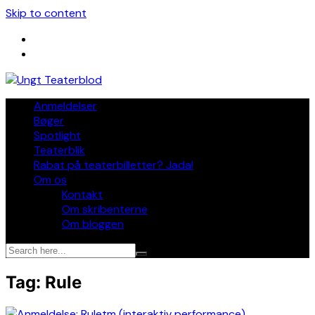
Skip to content
Anmeldelser
Bøger
Spotlight
Teaterblik
Rabat på teaterbilletter? Jada!
Om os
Kontakt
Om skribenterne
Om bloggen
Tag:
Rule