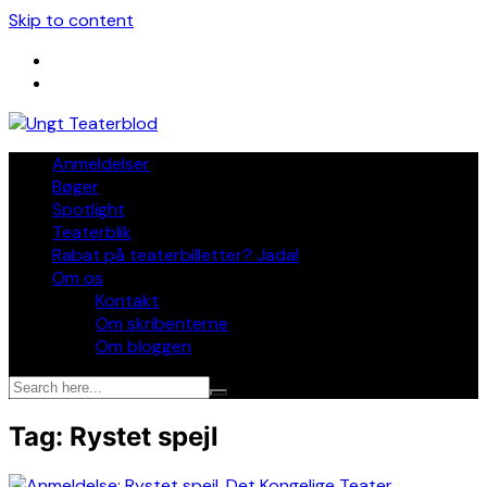
Skip to content
Anmeldelser
Bøger
Spotlight
Teaterblik
Rabat på teaterbilletter? Jada!
Om os
Kontakt
Om skribenterne
Om bloggen
Tag:
Rystet spejl