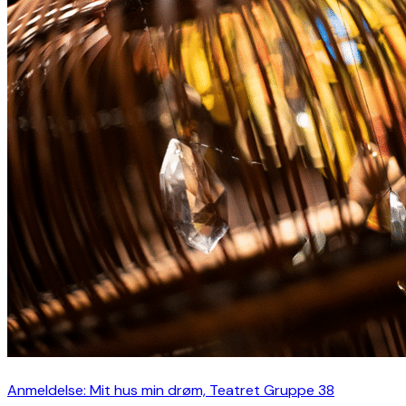
Anmeldelse: Mit hus min drøm, Teatret Gruppe 38