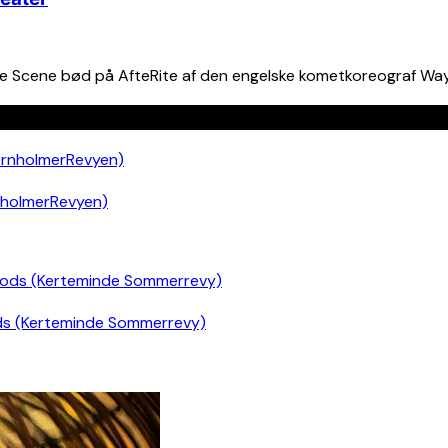
e Scene bød på AfteRite af den engelske kometkoreograf Way
nholmerRevyen)
ds (Kerteminde Sommerrevy)