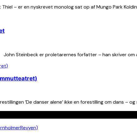
ank Thiel – er en nyskrevet monolog sat op af Mungo Park Kold
et
hn Steinbeck er proletarernes forfatter – han skriver om all
ammutteatret)
tillingen ’De danser alene’ ikke en forestilling om dans – og så