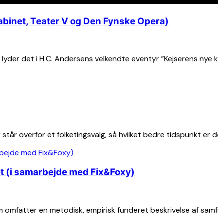
abinet, Teater V og Den Fynske Opera)
 lyder det i H.C. Andersens velkendte eventyr ”Kejserens nye 
r står overfor et folketingsvalg, så hvilket bedre tidspunkt er de
t (i samarbejde med Fix&Foxy)
m omfatter en metodisk, empirisk funderet beskrivelse af sam