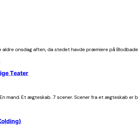
e aldre onsdag aften, da stedet havde præmiere på Blodbadets
ige Teater
 En mand. Et ægteskab. 7 scener. Scener fra et ægteskab er b
Kolding)