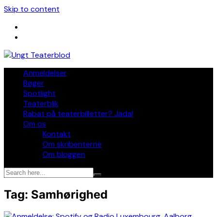
Skip to content
Anmeldelser
Bøger
Spotlight
Teaterblik
Rabat på teaterbilletter? Jada!
Om os
Kontakt
Om skribenterne
Om bloggen
Tag:
Samhørighed