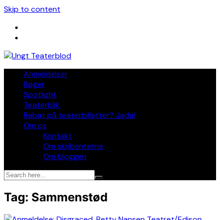
Skip to content
Anmeldelser
Bøger
Spotlight
Teaterblik
Rabat på teaterbilletter? Jada!
Om os
Kontakt
Om skribenterne
Om bloggen
Tag:
Sammenstød