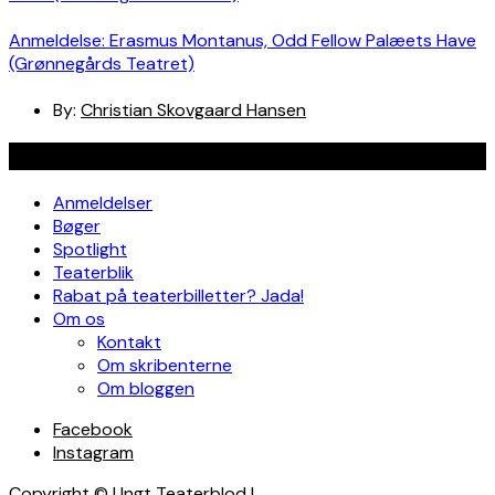
Anmeldelse: Erasmus Montanus, Odd Fellow Palæets Have
(Grønnegårds Teatret)
By:
Christian Skovgaard Hansen
Navigation
Anmeldelser
Bøger
Spotlight
Teaterblik
Rabat på teaterbilletter? Jada!
Om os
Kontakt
Om skribenterne
Om bloggen
Facebook
Instagram
Copyright © Ungt Teaterblod |