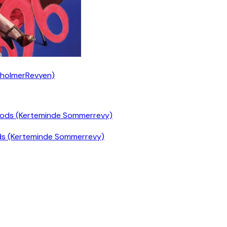
nholmerRevyen)
ds (Kerteminde Sommerrevy)