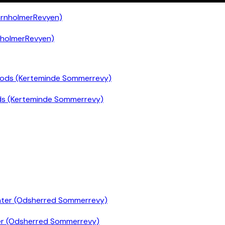
nholmerRevyen)
ds (Kerteminde Sommerrevy)
er (Odsherred Sommerrevy)