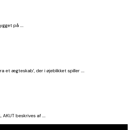
ygget på ….
t ægteskab’, der i øjeblikket spiller ….
L AKUT beskrives af ….