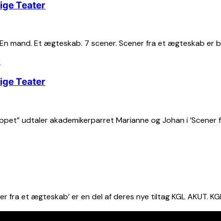
ige Teater
 En mand. Et ægteskab. 7 scener. Scener fra et ægteskab er b
ige Teater
t” udtaler akademikerparret Marianne og Johan i ’Scener fra e
 fra et ægteskab’ er en del af deres nye tiltag KGL AKUT. KG