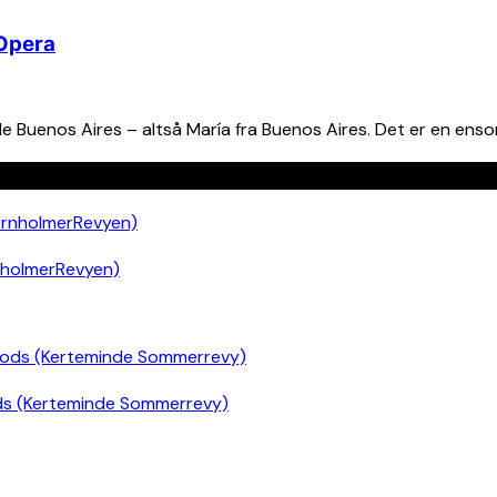
 Opera
de Buenos Aires – altså María fra Buenos Aires. Det er en enso
nholmerRevyen)
ds (Kerteminde Sommerrevy)