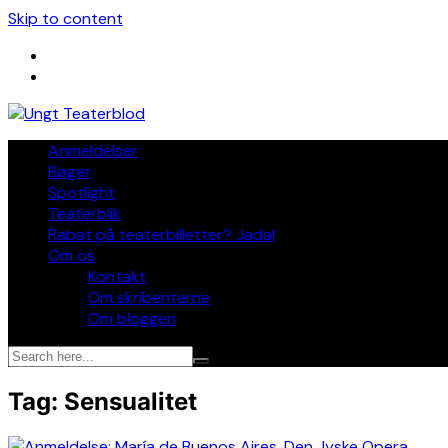
Skip to content
Anmeldelser
Bøger
Spotlight
Teaterblik
Rabat på teaterbilletter? Jada!
Om os
Kontakt
Om skribenterne
Om bloggen
Tag:
Sensualitet