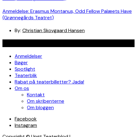
Anmeldelse: Erasmus Montanus, Odd Fellow Palæets Have
(Grønnegårds Teatret)
By:
Christian Skovgaard Hansen
Navigation
Anmeldelser
Bøger
Spotlight
Teaterblik
Rabat på teaterbilletter? Jada!
Om os
Kontakt
Om skribenterne
Om bloggen
Facebook
Instagram
Copyright © Ungt Teaterblod |