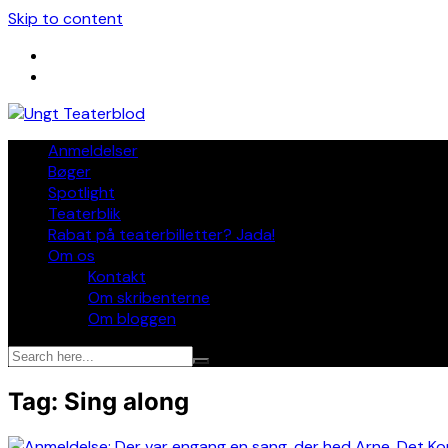
Skip to content
Anmeldelser
Bøger
Spotlight
Teaterblik
Rabat på teaterbilletter? Jada!
Om os
Kontakt
Om skribenterne
Om bloggen
Tag:
Sing along