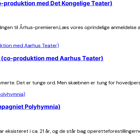
o-produktion med Det Kongelige Teater)
illingen til Århus-premieren.Læs vores oprindelige anmeldelse
r (co-produktion med Aarhus Teater)
g smerte. Det er tunge ord. Men skæbnen er tung for hovedper
mpagniet Polyhymnia)
ksisteret i ca. 21 år, og de står bag operetteforestillingern