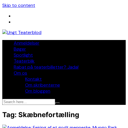
Skip to content
Anmeldelser
Bøger
Spotlight
Teaterblik
Rabat på teaterbilletter? Jada!
Om os
Kontakt
Om skribenterne
Om bloggen
Tag:
Skæbnefortælling