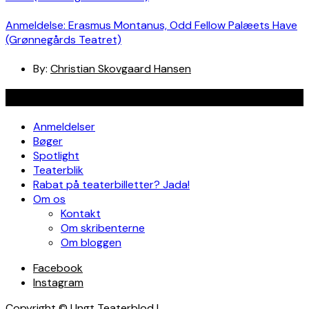
Anmeldelse: Erasmus Montanus, Odd Fellow Palæets Have
(Grønnegårds Teatret)
By:
Christian Skovgaard Hansen
Navigation
Anmeldelser
Bøger
Spotlight
Teaterblik
Rabat på teaterbilletter? Jada!
Om os
Kontakt
Om skribenterne
Om bloggen
Facebook
Instagram
Copyright © Ungt Teaterblod |