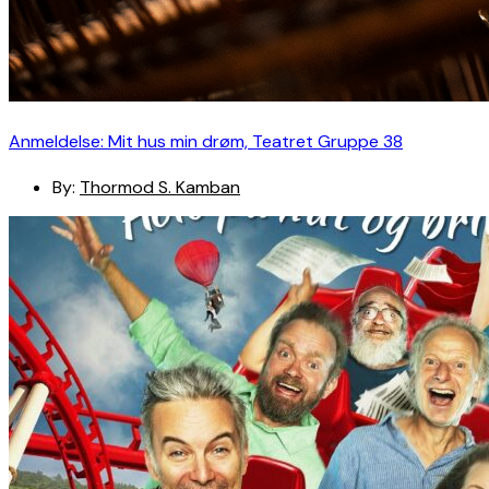
Anmeldelse: Mit hus min drøm, Teatret Gruppe 38
By:
Thormod S. Kamban