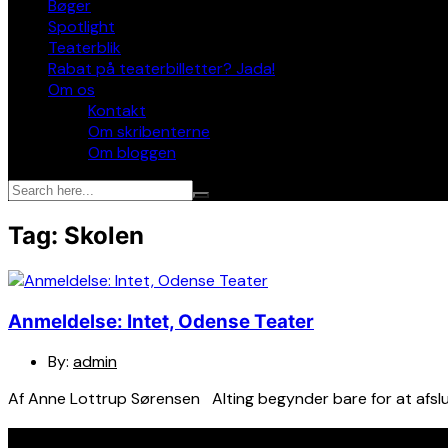
Bøger
Spotlight
Teaterblik
Rabat på teaterbilletter? Jada!
Om os
Kontakt
Om skribenterne
Om bloggen
Tag:
Skolen
Anmeldelse: Intet, Odense Teater
By:
admin
Af Anne Lottrup Sørensen Alting begynder bare for at afslu
Seneste indlæg