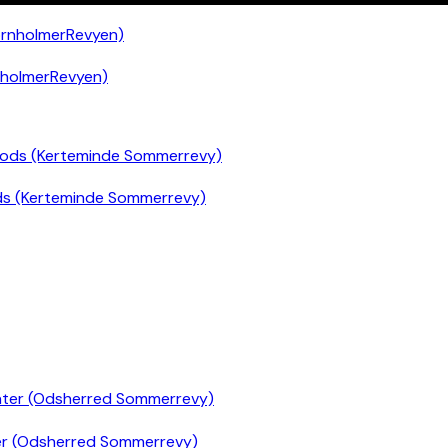
nholmerRevyen)
ds (Kerteminde Sommerrevy)
er (Odsherred Sommerrevy)