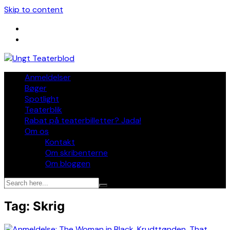
Skip to content
Anmeldelser
Bøger
Spotlight
Teaterblik
Rabat på teaterbilletter? Jada!
Om os
Kontakt
Om skribenterne
Om bloggen
Tag:
Skrig