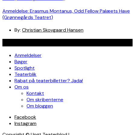
Anmeldelse: Erasmus Montanus, Odd Fellow Palæets Have
(Grønnegårds Teatret)
By:
Christian Skovgaard Hansen
Navigation
Anmeldelser
Bøger
Spotlight
Teaterblik
Rabat på teaterbilletter? Jada!
Om os
Kontakt
Om skribenterne
Om bloggen
Facebook
Instagram
Copyright © Ungt Teaterblod |