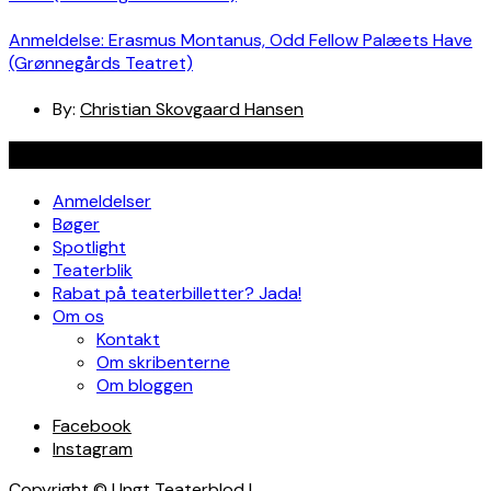
Anmeldelse: Erasmus Montanus, Odd Fellow Palæets Have
(Grønnegårds Teatret)
By:
Christian Skovgaard Hansen
Navigation
Anmeldelser
Bøger
Spotlight
Teaterblik
Rabat på teaterbilletter? Jada!
Om os
Kontakt
Om skribenterne
Om bloggen
Facebook
Instagram
Copyright © Ungt Teaterblod |