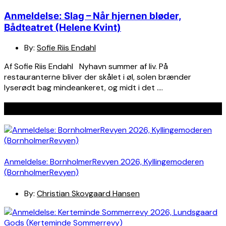
Anmeldelse: Slag – Når hjernen bløder,
Bådteatret (Helene Kvint)
By:
Sofie Riis Endahl
Af Sofie Riis Endahl Nyhavn summer af liv. På
restauranterne bliver der skålet i øl, solen brænder
lyserødt bag mindeankeret, og midt i det ….
Seneste indlæg
Anmeldelse: BornholmerRevyen 2026, Kyllingemoderen
(BornholmerRevyen)
By:
Christian Skovgaard Hansen