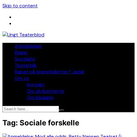
Skip to content
Anmeldelser
Bøger
Spotlight
Teaterblik
Rabat på teaterbilletter? Jada!
Om os
Kontakt
Om skribenterne
Om bloggen
Tag:
Sociale forskelle