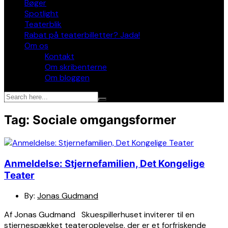
Bøger
Spotlight
Teaterblik
Rabat på teaterbilletter? Jada!
Om os
Kontakt
Om skribenterne
Om bloggen
Tag:
Sociale omgangsformer
Anmeldelse: Stjernefamilien, Det Kongelige
Teater
By:
Jonas Gudmand
Af Jonas Gudmand Skuespillerhuset inviterer til en
stjernespækket teateroplevelse, der er et forfriskende