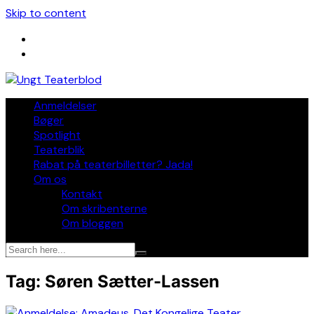
Skip to content
Anmeldelser
Bøger
Spotlight
Teaterblik
Rabat på teaterbilletter? Jada!
Om os
Kontakt
Om skribenterne
Om bloggen
Tag:
Søren Sætter-Lassen