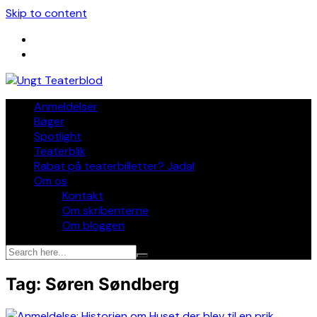
Skip to content
Anmeldelser
Bøger
Spotlight
Teaterblik
Rabat på teaterbilletter? Jada!
Om os
Kontakt
Om skribenterne
Om bloggen
Tag:
Søren Søndberg