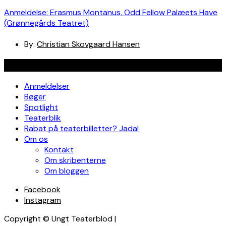
Anmeldelse: Erasmus Montanus, Odd Fellow Palæets Have
(Grønnegårds Teatret)
By:
Christian Skovgaard Hansen
Navigation
Anmeldelser
Bøger
Spotlight
Teaterblik
Rabat på teaterbilletter? Jada!
Om os
Kontakt
Om skribenterne
Om bloggen
Facebook
Instagram
Copyright © Ungt Teaterblod |