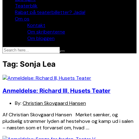
Teaterblik
Rabat på teaterbilletter? Jada!
Om os
Kontakt
Om skribenterne
Om bloggen
Tag:
Sonja Lea
Anmeldelse: Richard III, Husets Teater
By:
Christian Skovgaard Hansen
Af Christian Skovgaard Hansen Mørket sænker, og
pludselig strømmer lyden af hestehove og kamp ud i salen
– næsten som et forvarsel om, hvad ….