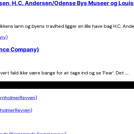
ersen, H.C. Andersen/Odense Bys Museer og Louis
fikkens larm og byens travlhed ligger en lille have bag H.C. An
Dance Company)
rt fald ikke være bange for at tage ind og se ’Fear’. Det ….
nholmerRevyen)