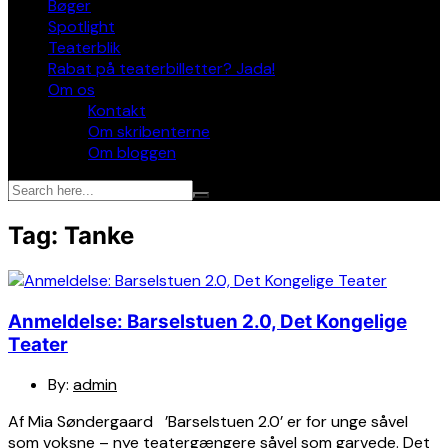
Bøger
Spotlight
Teaterblik
Rabat på teaterbilletter? Jada!
Om os
Kontakt
Om skribenterne
Om bloggen
Tag:
Tanke
Anmeldelse: Barselstuen 2.0, Det Kongelige
Teater
By:
admin
Af Mia Søndergaard ’Barselstuen 2.0’ er for unge såvel
som voksne – nye teatergængere såvel som garvede. Det