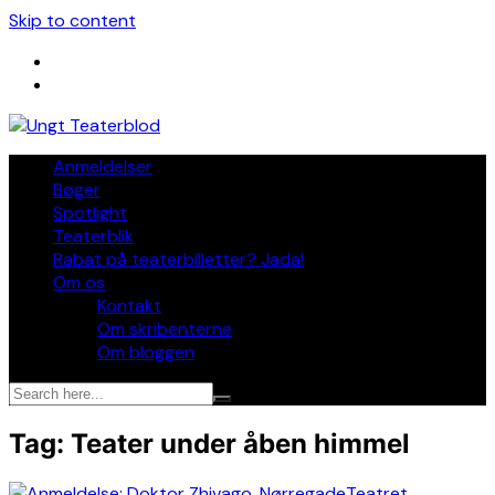
Skip to content
Anmeldelser
Bøger
Spotlight
Teaterblik
Rabat på teaterbilletter? Jada!
Om os
Kontakt
Om skribenterne
Om bloggen
Tag:
Teater under åben himmel