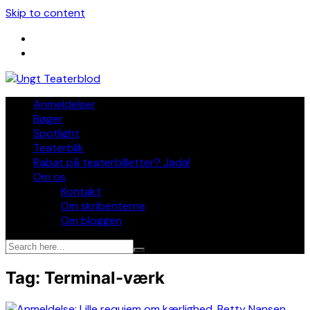
Skip to content
Anmeldelser
Bøger
Spotlight
Teaterblik
Rabat på teaterbilletter? Jada!
Om os
Kontakt
Om skribenterne
Om bloggen
Tag:
Terminal-værk