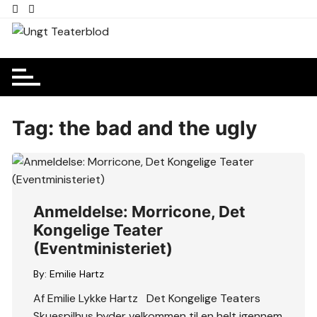
Skip
to
content
Tag:
the bad and the ugly
Anmeldelse: Morricone, Det
Kongelige Teater
(Eventministeriet)
By:
Emilie Hartz
Af Emilie Lykke Hartz Det Kongelige Teaters
Skuespilhus byder velkommen til en helt igennem