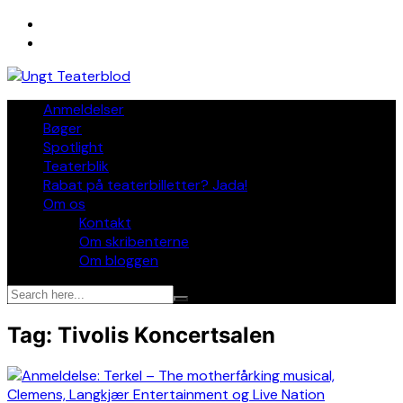
Skip
to
content
Anmeldelser
Bøger
Spotlight
Teaterblik
Rabat på teaterbilletter? Jada!
Om os
Kontakt
Om skribenterne
Om bloggen
Tag:
Tivolis Koncertsalen