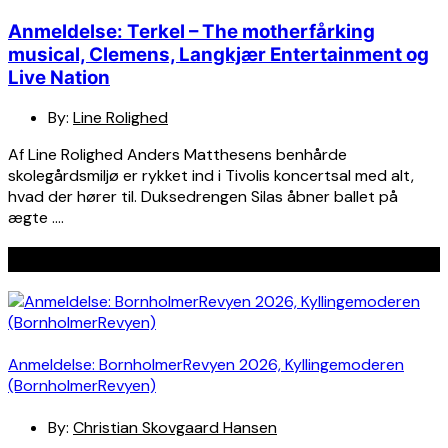
Anmeldelse: Terkel – The motherfårking
musical, Clemens, Langkjær Entertainment og
Live Nation
By:
Line Rolighed
Af Line Rolighed Anders Matthesens benhårde
skolegårdsmiljø er rykket ind i Tivolis koncertsal med alt,
hvad der hører til. Duksedrengen Silas åbner ballet på
ægte ….
Seneste indlæg
Anmeldelse: BornholmerRevyen 2026, Kyllingemoderen
(BornholmerRevyen)
By:
Christian Skovgaard Hansen