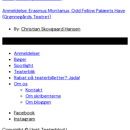
Anmeldelse: Erasmus Montanus, Odd Fellow Palæets Have
(Grønnegårds Teatret)
By:
Christian Skovgaard Hansen
Navigation
Anmeldelser
Bøger
Spotlight
Teaterblik
Rabat på teaterbilletter? Jada!
Om os
Kontakt
Om skribenterne
Om bloggen
Facebook
Instagram
Copyright © Ungt Teaterblod |